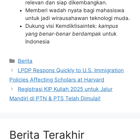
relevan dan siap dikembangkan.
Memberi wadah nyata bagi mahasiswa
untuk jadi wirausahawan teknologi muda.
Dukung visi Kemdiktisaintek:
kampus
yang benar-benar berdampak
untuk
Indonesia
Kategori
Berita
LPDP Respons Quickly to U.S. Immigration
Policies Affecting Scholars at Harvard
Registrasi KIP Kuliah 2025 untuk Jalur
Mandiri di PTN & PTS Telah Dimulai!
Berita Terakhir