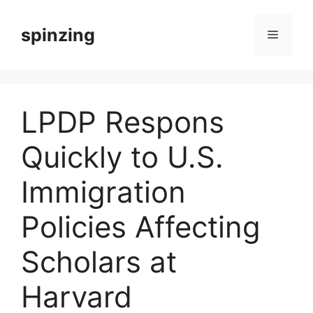
Langsung
ke
spinzing
Menu
isi
LPDP Respons
Quickly to U.S.
Immigration
Policies Affecting
Scholars at
Harvard