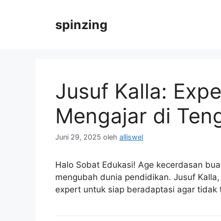
Langsung
ke
spinzing
isi
Jusuf Kalla: Exp
Mengajar di Teng
Juni 29, 2025
oleh
alliswel
Halo Sobat Edukasi! Age kecerdasan buata
mengubah dunia pendidikan. Jusuf Kalla,
expert untuk siap beradaptasi agar tidak t