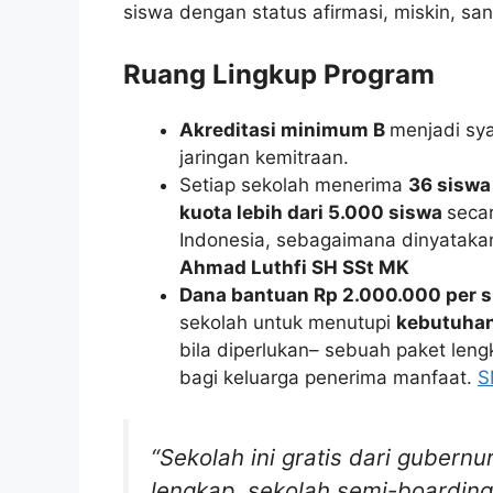
siswa dengan status afirmasi, miskin, san
Ruang Lingkup Program
Akreditasi minimum B
menjadi sy
jaringan kemitraan.
Setiap sekolah menerima
36 siswa
kuota lebih dari 5.000 siswa
secar
Indonesia, sebagaimana dinyatak
Ahmad Luthfi SH SSt MK
Dana bantuan Rp 2.000.000 per 
sekolah untuk menutupi
kebutuhan
bila diperlukan– sebuah paket le
bagi keluarga penerima manfaat.
S
“Sekolah ini gratis dari gubernu
lengkap, sekolah semi-boarding