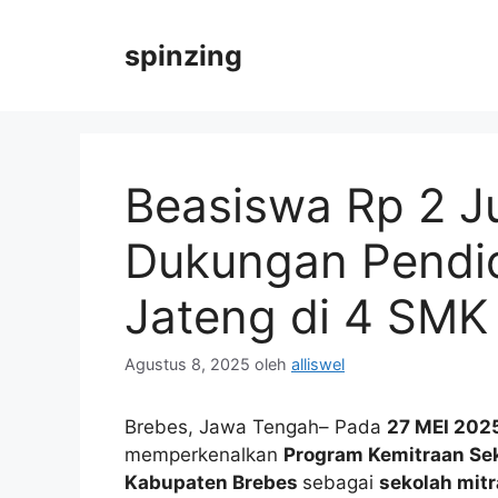
Langsung
ke
spinzing
isi
Beasiswa Rp 2 Ju
Dukungan Pendi
Jateng di 4 SMK
Agustus 8, 2025
oleh
alliswel
Brebes, Jawa Tengah– Pada
27 MEI 202
memperkenalkan
Program Kemitraan Se
Kabupaten Brebes
sebagai
sekolah mit