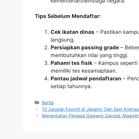
kementerian/lembaga negara.
Tips Sebelum Mendaftar:
Cek ikatan dinas
– Pastikan kampu
langsung.
Persiapkan passing grade
– Beber
membutuhkan nilai yang tinggi.
Pahami tes fisik
– Kampus seperti 
memiliki tes kesamaptaan.
Pantau jadwal pendaftaran
– Pend
setiap tahunnya.
Kategori
Berita
10 Jurusan Favorit di Jepang: Dari Seni Animas
Menentukan Penjaga Gawang Garuda: Maarten 