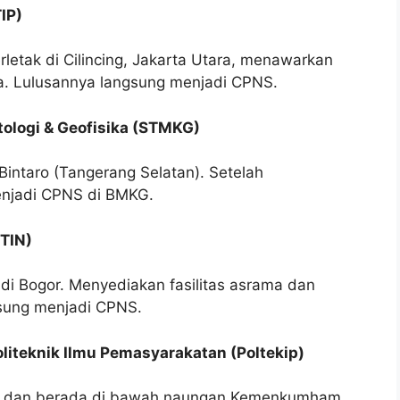
IP)
etak di Cilincing, Jakarta Utara, menawarkan
ka. Lulusannya langsung menjadi CPNS.
tologi & Geofisika (STMKG)
 Bintaro (Tangerang Selatan). Setelah
enjadi CPNS di BMKG.
STIN)
di Bogor. Menyediakan fasilitas asrama dan
ngsung menjadi CPNS.
Politeknik Ilmu Pemasyarakatan (Poltekip)
pok dan berada di bawah naungan Kemenkumham.